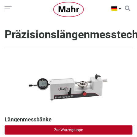
Präzisionslängenmesstech
Längenmessbänke
Zur Warengruppe